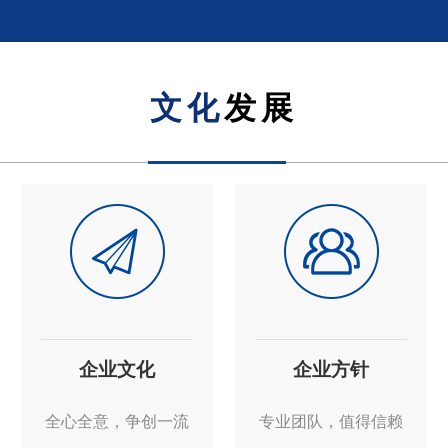
文化
发展
企业文化
企业方针
全心全意，争创一流
专业团队，值得信赖