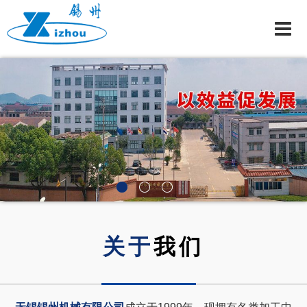
首页
关于我们
制造能力
人力资源
新闻中心
联系我们
EN
企业邮箱
关于
我们