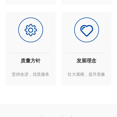
质量方针
发展理念
坚持改进，优质服务
壮大规模，提升形象